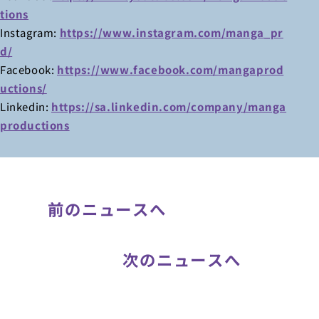
tions
Instagram:
https://www.instagram.com/manga_pr
d/
Facebook:
https://www.facebook.com/mangaprod
uctions/
Linkedin:
https://sa.linkedin.com/company/manga
productions
前のニュースへ
次のニュースへ