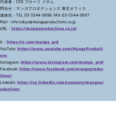
代表者：CEO ブカーリ イサム
問合せ：マンガプロダクションズ 東京オフィス
連絡先：TEL 03-5544-9996 FAX 03-5544-9997
Mail : info.tokyo@mangaproductions.co.jp
URL：
https://mangaproductions.co.jp/
X：
https://x.com/manga_prd
YouTube :
https://www.youtube.com/MangaProducti
ons
Instagram:
https://www.instagram.com/manga_prd/
Facebook:
https://www.facebook.com/mangaproduc
tions/
Linkedin:
https://sa.linkedin.com/company/mangapr
oductions