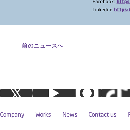
Facebook:
http
Linkedin:
https
前のニュースへ
Company
Works
News
Contact us