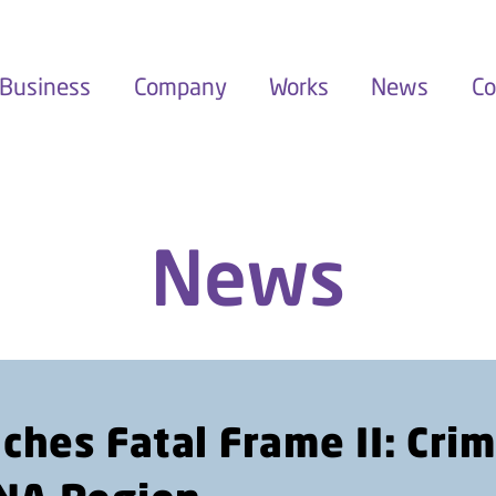
Business
Company
Works
News
Co
News
hes Fatal Frame II: Cri