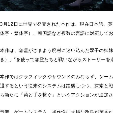
3月12日に世界で発売された本作は、現在日本語、
体字・繁体字）、韓国語など複数の言語に対応してお
本作は、怨霊がさまよう廃村に迷い込んだ双子の姉妹
き）」”を使って怨霊たちと戦いながらストーリーを
本作ではグラフィックやサウンドのみならず、ゲー
退するという従来のシステムは踏襲しつつ、探索と
ら新たに「繭と手を繋ぐ」というアクションが追加
音響、ゲームシステム、操作性に大幅な改良が施さ