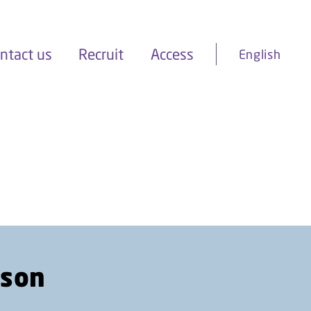
ntact us
Recruit
Access
mson