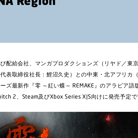
ENA Region
よび配給会社、マンガプロダクションズ（リヤド／東
代表取締役社長：鯉沼久史）との中東・北アフリカ（M
最新作『零 ～紅い蝶～ REMAKE』のアラビア語版
witch 2、Steam及びXbox Series X|S向けに発売予定